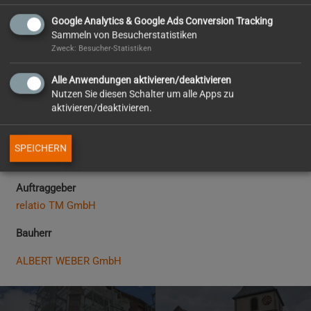
Hängegerüste an vorhandende Krananlagen montiert. Von
diesen Plattformen war die Neuinstallation der Beleuchtung
Google Analytics & Google Ads Conversion Tracking
sicher möglich. Die neue Beleuchtung war wie
Sammeln von Besucherstatistiken
Zweck: Besucher-Statistiken
sprichwörtlich ein Unterschied von Tag und Nacht. Taghelles
Licht bei weniger Stromverbrauch.
Alle Anwendungen aktivieren/deaktivieren
Nutzen Sie diesen Schalter um alle Apps zu
Ausführung
aktivieren/deaktivieren.
2022
Gerüstfläche
SPEICHERN
200 m²
Auftraggeber
relatio TM GmbH
Bauherr
ALBERT WEBER GmbH