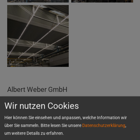
Albert Weber GmbH
Wir nutzen Cookies
Die Albert Weber GmbH beauftragte die Neuinstallation von
LED Beleuchtung für zwei große Produktionshallen.
Hier können Sie einsehen und anpassen, welche Information wir
Otto Wolf GmbH erhielt den Auftrag für die Gerüststellung.
über Sie sammeln. Bitte lesen Sie unsere
Datenschutzerklärung
,
Hierbei wurden im laufenden Produktionsbetrieb
um weitere Details zu erfahren.