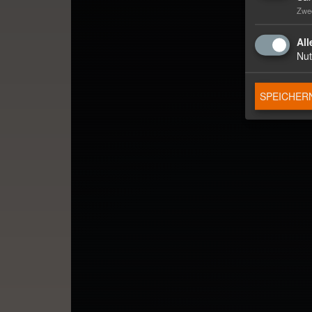
Zwec
All
Nut
SPEICHER