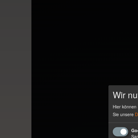
Wir nu
Hier können 
Sie unsere
D
Go
Sam