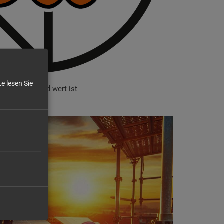
e lesen Sie
ung bares Geld wert ist