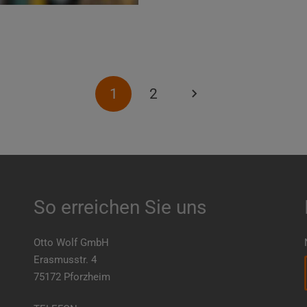
1
2
So erreichen Sie uns
Otto Wolf GmbH
Erasmusstr. 4
75172 Pforzheim