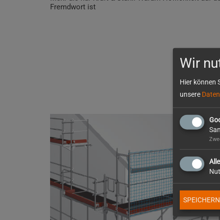
Fremdwort ist
Wir nu
Hier können S
unsere
Daten
Goo
Sam
Zwec
All
Nut
SPEICHERN