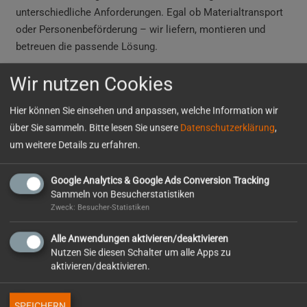
unterschiedliche Anforderungen. Egal ob Materialtransport
oder Personenbeförderung – wir liefern, montieren und
betreuen die passende Lösung.
Zu unseren Modellen gehören unter anderem:
Wir nutzen Cookies
GEDA 200
Hier können Sie einsehen und anpassen, welche Information wir
GEDA 200 Comfort
über Sie sammeln. Bitte lesen Sie unsere
Datenschutzerklärung
,
um weitere Details zu erfahren.
GEDA 60S
GEDA 500
Google Analytics & Google Ads Conversion Tracking
GEDA 1500
Sammeln von Besucherstatistiken
Zweck: Besucher-Statistiken
GEDA 2500
GEDA 3700
Alle Anwendungen aktivieren/deaktivieren
Nutzen Sie diesen Schalter um alle Apps zu
aktivieren/deaktivieren.
Selbstverständlich erhalten Sie von uns eine Einweisung in
Betrieb und Wartung der Geräte.
SPEICHERN