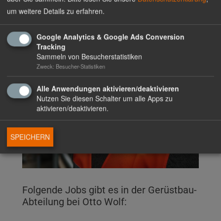
um weitere Details zu erfahren.
Google Analytics & Google Ads Conversion
Tracking
Sammeln von Besucherstatistiken
Zweck: Besucher-Statistiken
Alle Anwendungen aktivieren/deaktivieren
KARRIERE GERÜSTBAU
Nutzen Sie diesen Schalter um alle Apps zu
aktivieren/deaktivieren.
Gerüstbau-
Montageleiter(in)
SPEICHERN
6. Juli 2023
access_time
Folgende Jobs gibt es in der Gerüstbau-
Abteilung bei Otto Wolf: