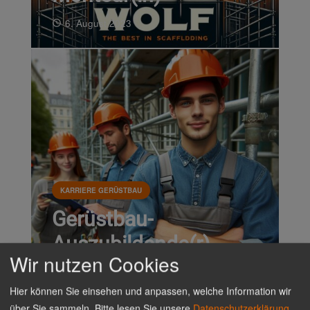
6. August 2023
access_time
KARRIERE GERÜSTBAU
Gerüstbau-
Auszubildende(r)
Wir nutzen Cookies
3. August 2023
access_time
Hier können Sie einsehen und anpassen, welche Information wir
über Sie sammeln. Bitte lesen Sie unsere
Datenschutzerklärung
,