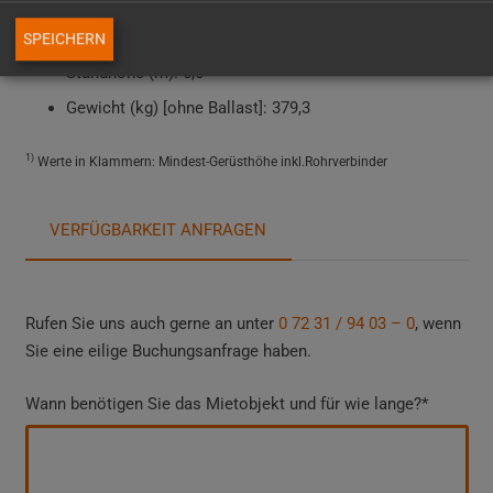
Arbeitshöhe (m): 8,5
1)
Gerüsthöhe
: 7,79 (7,64)
SPEICHERN
Standhöhe (m): 6,6
Gewicht (kg) [ohne Ballast]: 379,3
1)
Werte in Klammern: Mindest-Gerüsthöhe inkl.Rohrverbinder
VERFÜGBARKEIT ANFRAGEN
Rufen Sie uns auch gerne an unter
0 72 31 / 94 03 – 0
, wenn
Sie eine eilige Buchungsanfrage haben.
Wann benötigen Sie das Mietobjekt und für wie lange?*