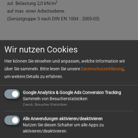
2
zul. Belastung 2,0 kN/m
auf max. einer Arbeitsebene
(Gerüstgruppe 3 nach DIN EN 1004 : 2005-03)
Wir nutzen Cookies
Fahrgerüst Layher Uni Breit 2106
Hier können Sie einsehen und anpassen, welche Information wir
über Sie sammeln. Bitte lesen Sie unsere
Datenschutzerklärung
,
182,07 € / Woche
um weitere Details zu erfahren.
inkl. MwSt. bei einer Mietdauer ab 1 Woche
Google Analytics & Google Ads Conversion Tracking
Sammeln von Besucherstatistiken
AKTUELL VERFÜGBAR
Zweck: Besucher-Statistiken
Beim
Aufbau im Freien
ist die Höhenbeschränkung zu
Alle Anwendungen aktivieren/deaktivieren
Nutzen Sie diesen Schalter um alle Apps zu
beachten!
aktivieren/deaktivieren.