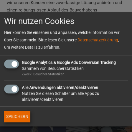
wir unseren Kunden eine zuverlässige Lösung anbieten und
einen reibungslosen Ablauf des Bauvorhabens
gewährleisten. Sprechen Sie uns an!
Wir nutzen Cookies
Fotos: OW
Hier können Sie einsehen und anpassen, welche Information wir
Ausführung: 2024
über Sie sammeln. Bitte lesen Sie unsere
Datenschutzerklärung
,
um weitere Details zu erfahren.
Auftraggeber
Privat
Google Analytics & Google Ads Conversion Tracking
Sammeln von Besucherstatistiken
Zweck: Besucher-Statistiken
Alle Anwendungen aktivieren/deaktivieren
Nutzen Sie diesen Schalter um alle Apps zu
aktivieren/deaktivieren.
Mehrfamilienhaus
3 D Vermessung
Westliche-Karl-
SPEICHERN
Wohnung innen
Friedrich-
Straße_Pforzheim