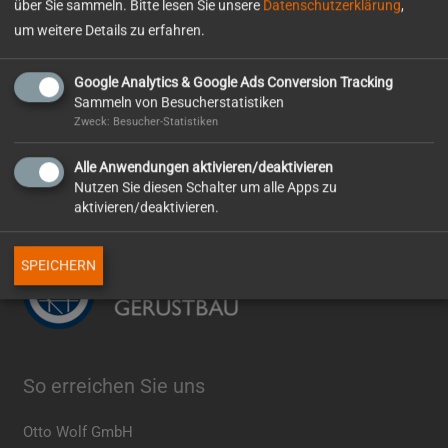
über Sie sammeln. Bitte lesen Sie unsere
Datenschutzerklärung
,
Bauleitung
um weitere Details zu erfahren.
Architekturbüro Peter Thome Kehl
Google Analytics & Google Ads Conversion Tracking
Sammeln von Besucherstatistiken
Schmuckwelten
Fassadenrenovierung
Zweck: Besucher-Statistiken
Pforzheim
Mehrfamilienhaus
Alle Anwendungen aktivieren/deaktivieren
Nutzen Sie diesen Schalter um alle Apps zu
aktivieren/deaktivieren.
Mitgliedschaften
SPEICHERN
So erreichen Sie uns
Otto Wolf GmbH