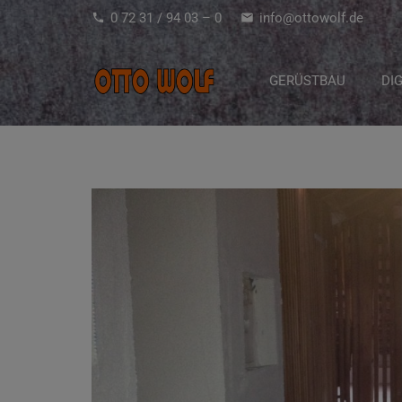
0 72 31 / 94 03 – 0
info@ottowolf.de
phone
mail
GERÜSTBAU
DI