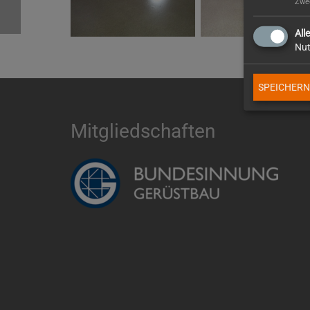
Zwec
All
Nut
SPEICHERN
Mitgliedschaften