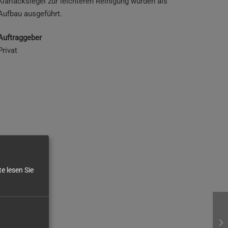
Klarlacksiegel zur leichteren Reinigung wurden als
Aufbau ausgeführt.
Auftraggeber
Privat
e lesen Sie