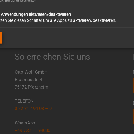
k: Besucher-Statistiken
e Anwendungen aktivieren/deaktivieren
zen Sie diesen Schalter um alle Apps zu aktivieren/deaktivieren.
So erreichen Sie uns
Otto Wolf GmbH
Erasmusstr. 4
75172 Pforzheim
TELEFON
0 72 31 / 94 03 – 0
WhatsApp
+49 7231 – 94030