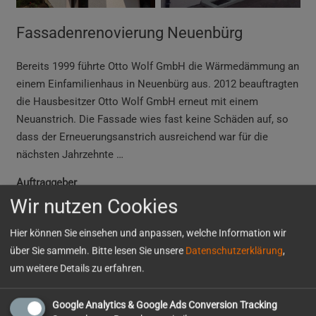
Fassadenrenovierung Neuenbürg
Bereits 1999 führte Otto Wolf GmbH die Wärmedämmung
an
einem Einfamilienhaus in Neuenbürg aus. 2012 beauftragten
die Hausbesitzer Otto Wolf GmbH erneut mit einem
Neuanstrich. Die Fassade wies fast keine Schäden auf, so
dass der Erneuerungsanstrich ausreichend war für die
nächsten Jahrzehnte …
Auftraggeber
Privat
Wir nutzen Cookies
Hier können Sie einsehen und anpassen, welche Information wir
über Sie sammeln. Bitte lesen Sie unsere
Datenschutzerklärung
,
Dachdecker- und
Pfarrhaus Liebfrauen
Fassadengerüst
um weitere Details zu erfahren.
Pforzheim
Pforzheim
Google Analytics & Google Ads Conversion Tracking