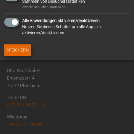
Sammeln von Besucherstatistiken
Mitgliedschaften
Zweck: Besucher-Statistiken
Alle Anwendungen aktivieren/deaktivieren
Nutzen Sie diesen Schalter um alle Apps zu
aktivieren/deaktivieren.
SPEICHERN
So erreichen Sie uns
Otto Wolf GmbH
Erasmusstr. 4
75172 Pforzheim
TELEFON
0 72 31 / 94 03 – 0
WhatsApp
+49 7231 – 94030