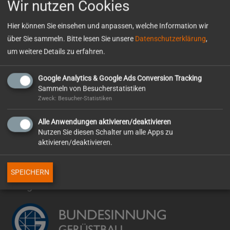
Wir nutzen Cookies
Umbauarbeiten von der Bergseite aus durchgeführt werden
können, ohne den Klinikbetrieb zu sehr zu beeinträchtigen.
Hier können Sie einsehen und anpassen, welche Information wir
über Sie sammeln. Bitte lesen Sie unsere
Datenschutzerklärung
,
Ausführung
um weitere Details zu erfahren.
2012-2013
Auftraggeber
Google Analytics & Google Ads Conversion Tracking
Klinikum Pforzheim GmbH
Sammeln von Besucherstatistiken
Zweck: Besucher-Statistiken
Alle Anwendungen aktivieren/deaktivieren
Nutzen Sie diesen Schalter um alle Apps zu
Erweiterungsbau
Kellerdeckendämmung
Podologie Ruck
am Mehrfamilienhaus
aktivieren/deaktivieren.
SPEICHERN
Mitgliedschaften