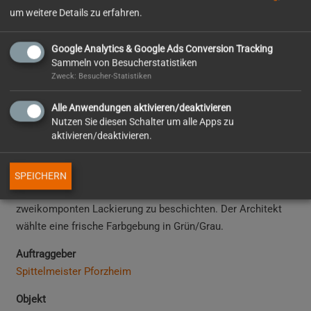
um weitere Details zu erfahren.
Google Analytics & Google Ads Conversion Tracking
Sammeln von Besucherstatistiken
Zweck: Besucher-Statistiken
Alle Anwendungen aktivieren/deaktivieren
Hilda Gymnasium Pforzheim
Nutzen Sie diesen Schalter um alle Apps zu
aktivieren/deaktivieren.
Im Neubau Hildagymnasium Pforzheim bekam Otto Wolf
GmbH 2012
vom Metallbaubetrieb Spittelmeister den
SPEICHERN
Auftrag die Metalltreppe über 4 Etagen komplett mit
zweikomponten Lackierung zu beschichten. Der Architekt
wählte eine frische Farbgebung in Grün/Grau.
Auftraggeber
Spittelmeister Pforzheim
Objekt