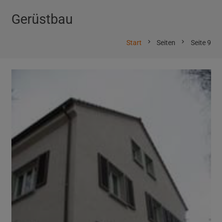
Gerüstbau
chevron_right
chevron_right
Start
Seiten
Seite 9