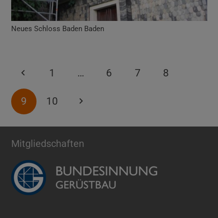
Neues Schloss Baden Baden
1
…
6
7
8
9
10
Mitgliedschaften