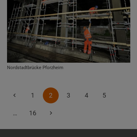
Nordstadtbrücke Pforzheim
1
2
3
4
5
…
16