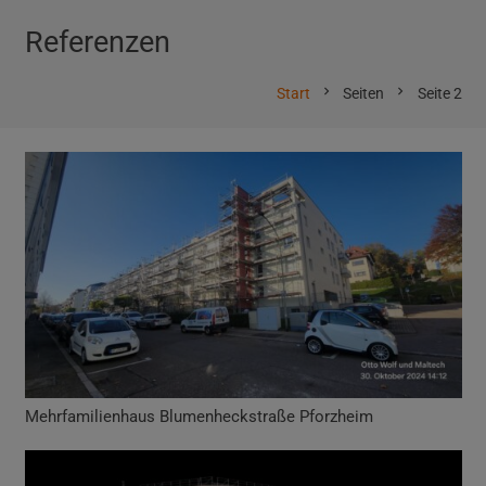
Referenzen
chevron_right
chevron_right
Start
Seiten
Seite 2
Mehrfamilienhaus Blumenheckstraße Pforzheim