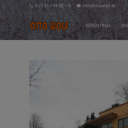
0 72 31 / 94 03 – 0
info@ottowolf.de
phone
mail
GERÜSTBAU
DI