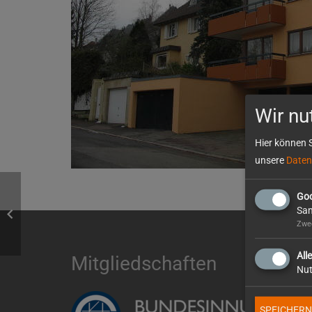
Wir nu
Hier können S
unsere
Daten
Goo
Sam
Zwec
All
Mitgliedschaften
Nut
SPEICHERN