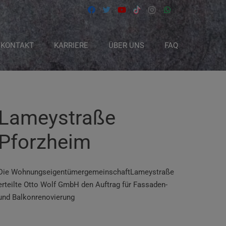
KONTAKT
KARRIERE
ÜBER UNS
FAQ
Lameystraße
Pforzheim
Die Wohnungseigentümergemeinschaft
Lameystraße
erteilte Otto Wolf GmbH den Auftrag für Fassaden-
und Balkonrenovierung