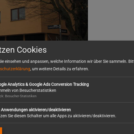
tzen Cookies
ie einsehen und anpassen, welche Information wir über Sie sammeln. Bitt
schutzerklärung
, um weitere Details zu erfahren.
gle Analytics & Google Ads Conversion Tracking
meln von Besucherstatistiken
k: Besucher-Statistiken
e Anwendungen aktivieren/deaktivieren
So erreichen Sie uns
zen Sie diesen Schalter um alle Apps zu aktivieren/deaktivieren.
Otto Wolf GmbH