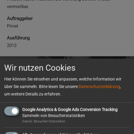
vermietbar.
Auftraggeber
Privat
Ausführung
2013
Wir nutzen Cookies
Bossert und Kast
Aussegnungshalle
Pforzheim
Pforzheim
Hier können Sie einsehen und anpassen, welche Information wir
über Sie sammeln. Bitte lesen Sie unsere
Datenschutzerklärung
,
um weitere Details zu erfahren.
Mitgliedschaften
Google Analytics & Google Ads Conversion Tracking
Sammeln von Besucherstatistiken
Zweck: Besucher-Statistiken