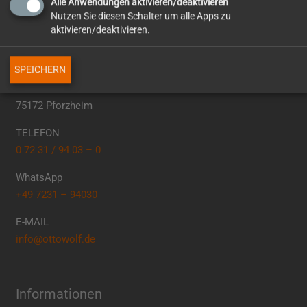
Alle Anwendungen aktivieren/deaktivieren
Nutzen Sie diesen Schalter um alle Apps zu
aktivieren/deaktivieren.
So erreichen Sie uns
SPEICHERN
Otto Wolf GmbH
Erasmusstr. 4
75172 Pforzheim
TELEFON
0 72 31 / 94 03 – 0
WhatsApp
+49 7231 – 94030
E-MAIL
info@ottowolf.de
Informationen