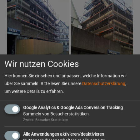
Wir nutzen Cookies
Musikschule Calw 1500 m² Gerüst
Gruppe 3+4
Hier können Sie einsehen und anpassen, welche Information wir
über Sie sammeln. Bitte lesen Sie unsere
Datenschutzerklärung
,
Musikschule Calw:
um weitere Details zu erfahren.
1500 m² Gerüst Gruppe 3+4
Google Analytics & Google Ads Conversion Tracking
Gerüstnetzbespannung
Sammeln von Besucherstatistiken
Zweck: Besucher-Statistiken
teilweise freistehend mit Stütz- und
Abfangkonstruktion
Alle Anwendungen aktivieren/deaktivieren