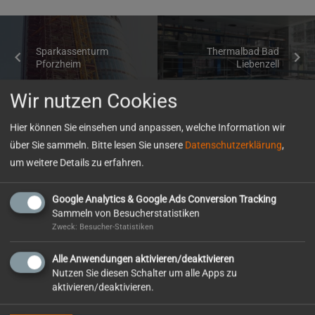
Sparkassenturm
Thermalbad Bad
Pforzheim
Liebenzell
Wir nutzen Cookies
Mitgliedschaften
Hier können Sie einsehen und anpassen, welche Information wir
über Sie sammeln. Bitte lesen Sie unsere
Datenschutzerklärung
,
um weitere Details zu erfahren.
Google Analytics & Google Ads Conversion Tracking
Sammeln von Besucherstatistiken
Zweck: Besucher-Statistiken
So erreichen Sie uns
Alle Anwendungen aktivieren/deaktivieren
Otto Wolf GmbH
Nutzen Sie diesen Schalter um alle Apps zu
aktivieren/deaktivieren.
Erasmusstr. 4
75172 Pforzheim