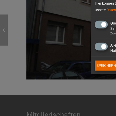
Hier können S
unsere
Daten
Goo
Sam
Zwec
All
Nut
SPEICHERN
Mitgliedschaften