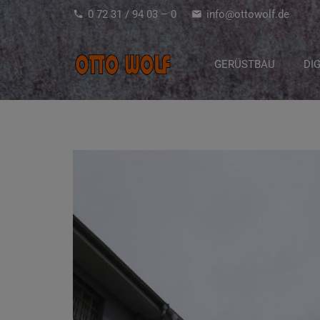
0 72 31 / 94 03 – 0
info@ottowolf.de
phone
mail
GERÜSTBAU
DI