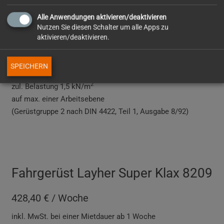
(Ausgabe 8/92)
Alle Anwendungen aktivieren/deaktivieren
Arbeitsbühne 2,8 x 2,8 m und 2,8 x 1,95 m
Nutzen Sie diesen Schalter um alle Apps zu
aktivieren/deaktivieren.
max. Arbeitshöhe:
in geschlossenen Räumen 13,95 m
im Freien 10,0 m
SPEICHERN
2
zul. Belastung 1,5 kN/m
auf max. einer Arbeitsebene
(Gerüstgruppe 2 nach DIN 4422, Teil 1, Ausgabe 8/92)
Fahrgerüst Layher Super Klax 8209
428,40 € / Woche
inkl. MwSt. bei einer Mietdauer ab 1 Woche