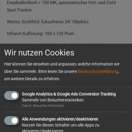
Empfindlichkeit < 100 MK, automatischer Hot- und Cold-
Spot-Tracker.
Weites Sichtfeld: fokusfreies 34°-Objektiv.
Infrarot-Auflösung: 160 x 120 Pixel.
SuperResolution-Technologie auf 320 x 240 Pixel.
Wir nutzen Cookies
Thermische Empfindlichkeit < 100 MK.
Hier können Sie einsehen und anpassen, welche Information wir
Festbrennweite: 34-Linse.
über Sie sammeln. Bitte lesen Sie unsere
Datenschutzerklärung
,
um weitere Details zu erfahren.
VERFÜGBARKEIT ANFRAGEN
Google Analytics & Google Ads Conversion Tracking
Sammeln von Besucherstatistiken
Zweck: Besucher-Statistiken
Rufen Sie uns auch gerne an unter
0 72 31 / 94 03 – 0
, wenn
Alle Anwendungen aktivieren/deaktivieren
Sie eine eilige Buchungsanfrage haben.
Nutzen Sie diesen Schalter um alle Apps zu
aktivieren/deaktivieren.