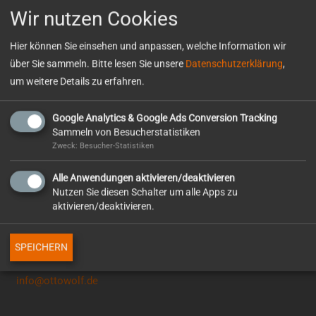
Wir nutzen Cookies
Hier können Sie einsehen und anpassen, welche Information wir
über Sie sammeln. Bitte lesen Sie unsere
Datenschutzerklärung
,
So erreichen Sie uns
um weitere Details zu erfahren.
Otto Wolf GmbH
Google Analytics & Google Ads Conversion Tracking
Erasmusstr. 4
Sammeln von Besucherstatistiken
75172 Pforzheim
Zweck: Besucher-Statistiken
TELEFON
Alle Anwendungen aktivieren/deaktivieren
0 72 31 / 94 03 – 0
Nutzen Sie diesen Schalter um alle Apps zu
aktivieren/deaktivieren.
WhatsApp
+49 7231 – 94030
SPEICHERN
E-MAIL
info@ottowolf.de