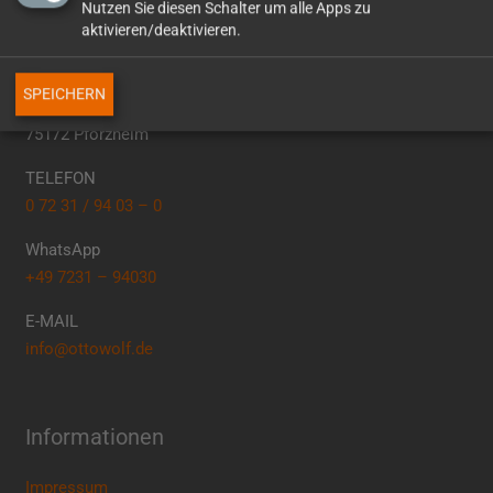
Nutzen Sie diesen Schalter um alle Apps zu
So erreichen Sie uns
aktivieren/deaktivieren.
Otto Wolf GmbH
SPEICHERN
Erasmusstr. 4
75172 Pforzheim
TELEFON
0 72 31 / 94 03 – 0
WhatsApp
+49 7231 – 94030
E-MAIL
info@ottowolf.de
Informationen
Impressum