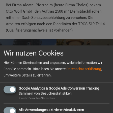
Bei Firma Alcatel Pforzheim (heute Firma Thales)
bekam
Otto Wolf GmbH den Auftrag 2500 m² Eternitdachflächen
mit einer Dach-Schutzbeschichtung zu versehen; Die
Arbeiten erfolgten nach den Richtlinien der TRGS 519 Teil 4
(Qualifizierungsnachweis ist vorhanden)
Wir nutzen Cookies
Wärmedämmung und
Wasserturm Rodgebiet
Betoninstandsetzung
Pforzheim
Hier können Sie einsehen und anpassen, welche Information wir
über Sie sammeln. Bitte lesen Sie unsere
Datenschutzerklärung
,
um weitere Details zu erfahren.
Mitgliedschaften
Google Analytics & Google Ads Conversion Tracking
Sammeln von Besucherstatistiken
Zweck: Besucher-Statistiken
Alle Anwendungen aktivieren/deaktivieren