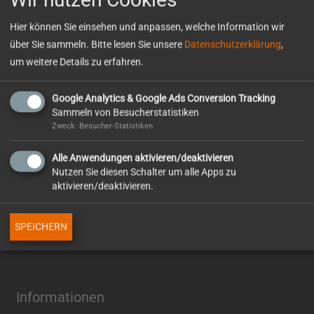
Hier können Sie einsehen und anpassen, welche Information wir
So erreichen Sie uns
über Sie sammeln. Bitte lesen Sie unsere
Datenschutzerklärung
,
um weitere Details zu erfahren.
Otto Wolf GmbH
Erasmusstr. 4
Google Analytics & Google Ads Conversion Tracking
75172 Pforzheim
Sammeln von Besucherstatistiken
Zweck: Besucher-Statistiken
TELEFON
0 72 31 / 94 03 – 0
Alle Anwendungen aktivieren/deaktivieren
Nutzen Sie diesen Schalter um alle Apps zu
WhatsApp
aktivieren/deaktivieren.
+49 7231 – 94030
E-MAIL
SPEICHERN
info@ottowolf.de
Informationen