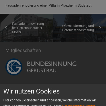
Fassadenrenovierung
einer Villa in Pforzheim Südstadt
Fassadenrenovierung
Wärmedämmung und
bei Herrenausstatter
Betoninstandsetzung
Möser
Mitgliedschaften
So erreichen Sie uns
Wir nutzen Cookies
Otto Wolf GmbH
Hier können Sie einsehen und anpassen, welche Information wir
Erasmusstr. 4