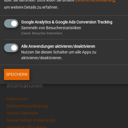
über Sie sammeln. Bitte lesen Sie unsere
Datenschutzerklärung
,
75172 Pforzheim
um weitere Details zu erfahren.
TELEFON
Google Analytics & Google Ads Conversion Tracking
0 72 31 / 94 03 – 0
Sammeln von Besucherstatistiken
Zweck: Besucher-Statistiken
WhatsApp
+49 7231 – 94030
Alle Anwendungen aktivieren/deaktivieren
Nutzen Sie diesen Schalter um alle Apps zu
E-MAIL
aktivieren/deaktivieren.
info@ottowolf.de
SPEICHERN
Informationen
Impressum
Datenschutzerklärung
Gerüst Karlsruhe
Gerüst leihen in Karlsruhe
Gerüstbau Pforzheim