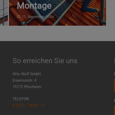
Montage
11. September 2024
access_time
So erreichen Sie uns
Otto Wolf GmbH
Erasmusstr. 4
75172 Pforzheim
TELEFON
0 72 31 / 94 03 – 0