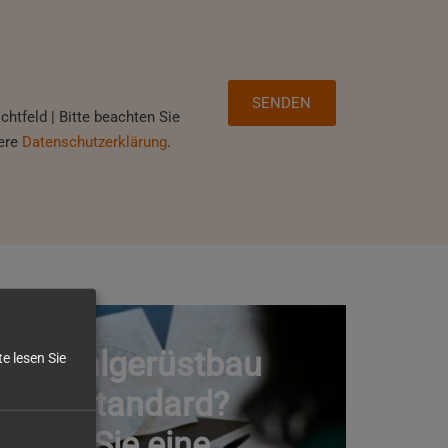
ichtfeld | Bitte beachten Sie
ere
Datenschutzerklärung
.
GERÜSTBAU
Spezialgerüstbau
e lesen Sie
oder Standard?
Wann Sie eine