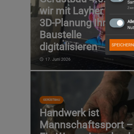
Sam
wir mit Layher SIM &
Zwec
3D-Planung Ihre
All
Nut
Baustelle
digitalisieren
SPEICHERN
17. Juni 2026
access_time
GERÜSTBAU
Handwerk ist
Mannschaftssport –