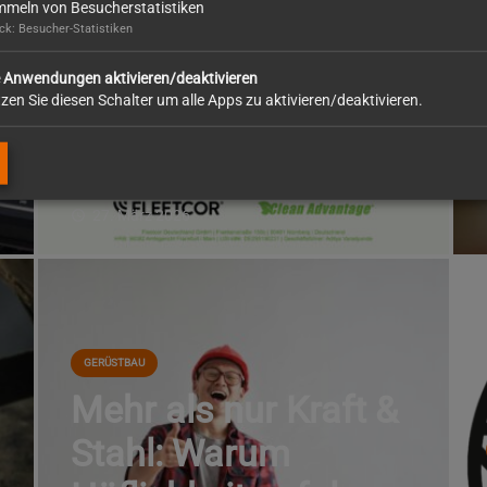
meln von Besucherstatistiken
Verantwortung im
k: Besucher-Statistiken
Gerüstbau: Otto Wolf
e Anwendungen aktivieren/deaktivieren
zen Sie diesen Schalter um alle Apps zu aktivieren/deaktivieren.
kompensiert über 14
Tonnen CO2
27. März 2026
access_time
a
GERÜSTBAU
Mehr als nur Kraft &
Stahl: Warum