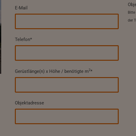
Obj
E-Mail
Bitte
der 
Telefon*
2
Gerüstlänge(n) x Höhe / benötigte m
*
Objektadresse