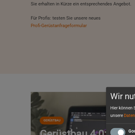
Sie erhalten in Kürze ein entsprechendes Angebot.
Für Profis: testen Sie unsere neues
Profi-Gerüstanfrageformular
Wir nu
Hier können S
unsere
Daten
GERÜSTBAU
Gerüstbau 4.0: Wie
Goo