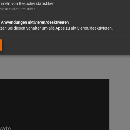
meln von Besucherstatistiken
k: Besucher-Statistiken
 (1/2 Samstag ca. 6 x /Jahr)
e Anwendungen aktivieren/deaktivieren
m Eigenanteil, Auslöse, Getränke in den Sommermonaten
zen Sie diesen Schalter um alle Apps zu aktivieren/deaktivieren.