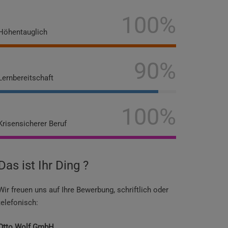
100%
Höhentauglich
90%
Lernbereitschaft
100%
Krisensicherer Beruf
Das ist Ihr Ding ?
Wir freuen uns auf Ihre Bewerbung, schriftlich oder
telefonisch:
Otto Wolf GmbH