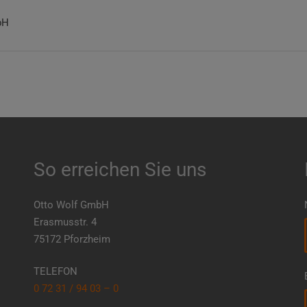
bH
So erreichen Sie uns
Otto Wolf GmbH
Erasmusstr. 4
75172 Pforzheim
TELEFON
0 72 31 / 94 03 – 0