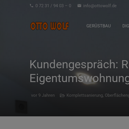
0 72 31 / 94 03 – 0
info@ottowolf.de
phone
mail
GERÜSTBAU
DI
Kundengespräch: R
Eigentumswohnun
vor 9 Jahren
Komplettsanierung
,
Oberflächen