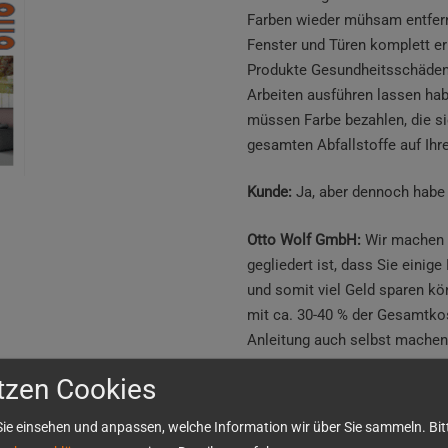
Farben wieder mühsam entfern
Fenster und Türen komplett e
Produkte Gesundheitsschäden 
Arbeiten ausführen lassen habe
müssen Farbe bezahlen, die si
gesamten Abfallstoffe auf Ihr
Kunde:
Ja, aber dennoch habe
Otto Wolf GmbH:
Wir machen 
gegliedert ist, dass Sie eini
und somit viel Geld sparen kö
mit ca. 30-40 % der Gesamtkos
Anleitung auch selbst machen
tzen Cookies
Freiräumen der Flächen
Abdecken,Abkleben der F
ie einsehen und anpassen, welche Information wir über Sie sammeln. Bitt
Abdeckmaterial