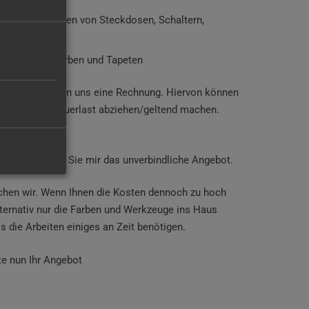
 wieder Montieren von Steckdosen, Schaltern,
r haftenden Farben und Tapeten
erhalten Sie von uns eine Rechnung. Hiervon können
t von Ihrer Steuerlast abziehen/geltend machen.
ahr.
 Bitte erstellen Sie mir das unverbindliche Angebot.
chen wir. Wenn Ihnen die Kosten dennoch zu hoch
lternativ nur die Farben und Werkzeuge ins Haus
ss die Arbeiten einiges an Zeit benötigen.
te nun Ihr Angebot