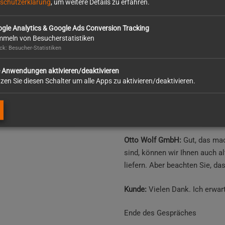
schutzerklärung
, um weitere Details zu erfahren.
Entfernen, Reinigen und
Sockelleisten;
gle Analytics & Google Ads Conversion Tracking
meln von Besucherstatistiken
Entfernen von nicht meh
k: Besucher-Statistiken
Nach Abschluss der Arbeiten 
e Anwendungen aktivieren/deaktivieren
Sie 20 % der Lohnkosten direk
zen Sie diesen Schalter um alle Apps zu aktivieren/deaktivieren.
Das sind maximal 1200 € im J
Kunde:
Das klingt interessant.
Otto Wolf GmbH:
Gut, das ma
sind, können wir Ihnen auch a
liefern. Aber beachten Sie, da
Kunde:
Vielen Dank. Ich erwar
Ende des Gespräches